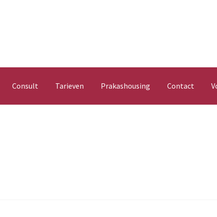
Consult
Tarieven
Prakashousing
Contact
V