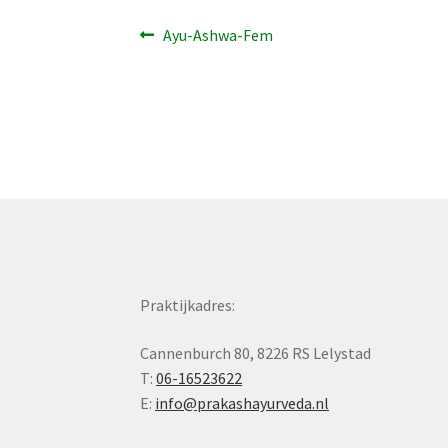
Bericht
Vorig
Ayu-Ashwa-Fem
bericht:
navigatie
Praktijkadres:
Cannenburch 80, 8226 RS Lelystad
T:
06-16523622
E:
info@prakashayurveda.nl