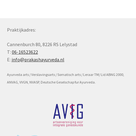
Subme
Voorwaarde en beleid
uitvou
Praktijkadres:
Cannenburch 80, 8226 RS Lelystad
T:
06-16523622
E:
info@prakashayurveda.nl
Ayurveda arts / Verslavingsarts / Somatisch arts / Leraar TM/ Lid ABNG 2000,
ANVAG, VVGN, NVASP, Deutsche Geselschap fur Ayurveda.