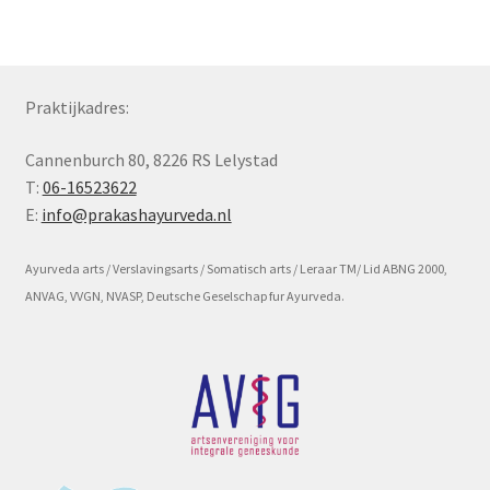
Subme
Voorwaarde en beleid
uitvou
Praktijkadres:
Cannenburch 80, 8226 RS Lelystad
T:
06-16523622
E:
info@prakashayurveda.nl
Ayurveda arts / Verslavingsarts / Somatisch arts / Leraar TM/ Lid ABNG 2000,
ANVAG, VVGN, NVASP, Deutsche Geselschap fur Ayurveda.