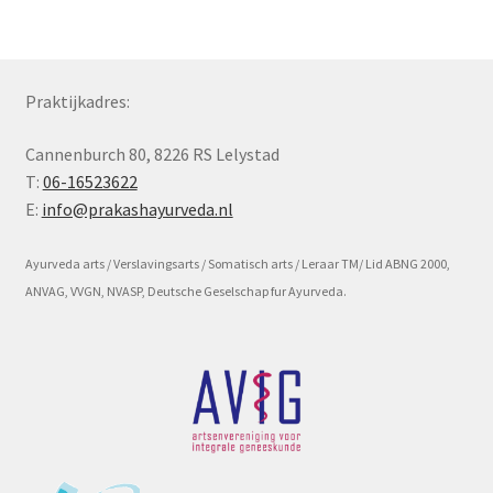
Subme
Voorwaarde en beleid
uitvou
Praktijkadres:
Cannenburch 80, 8226 RS Lelystad
T:
06-16523622
E:
info@prakashayurveda.nl
Ayurveda arts / Verslavingsarts / Somatisch arts / Leraar TM/ Lid ABNG 2000,
ANVAG, VVGN, NVASP, Deutsche Geselschap fur Ayurveda.