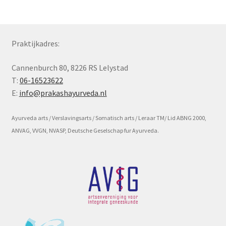
Subme
Voorwaarde en beleid
uitvou
Praktijkadres:
Cannenburch 80, 8226 RS Lelystad
T:
06-16523622
E:
info@prakashayurveda.nl
Ayurveda arts / Verslavingsarts / Somatisch arts / Leraar TM/ Lid ABNG 2000,
ANVAG, VVGN, NVASP, Deutsche Geselschap fur Ayurveda.