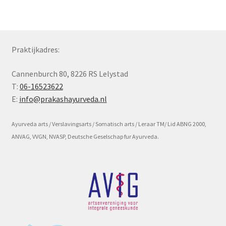
Subme
Voorwaarde en beleid
uitvou
Praktijkadres:
Cannenburch 80, 8226 RS Lelystad
T:
06-16523622
E:
info@prakashayurveda.nl
Ayurveda arts / Verslavingsarts / Somatisch arts / Leraar TM/ Lid ABNG 2000,
ANVAG, VVGN, NVASP, Deutsche Geselschap fur Ayurveda.