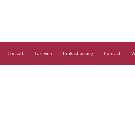
Consult
Tarieven
Prakashousing
Contact
V