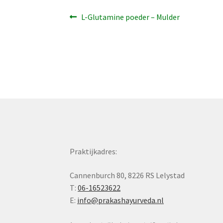
Bericht
Vorig
L-Glutamine poeder – Mulder
bericht:
navigatie
Praktijkadres:
Cannenburch 80, 8226 RS Lelystad
T:
06-16523622
E:
info@prakashayurveda.nl