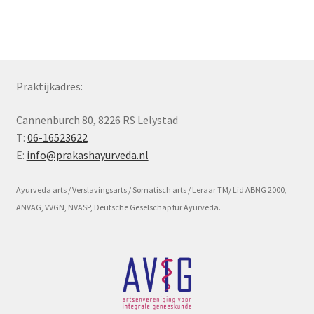
Subme
Voorwaarde en beleid
uitvou
Praktijkadres:
Cannenburch 80, 8226 RS Lelystad
T:
06-16523622
E:
info@prakashayurveda.nl
Ayurveda arts / Verslavingsarts / Somatisch arts / Leraar TM/ Lid ABNG 2000,
ANVAG, VVGN, NVASP, Deutsche Geselschap fur Ayurveda.