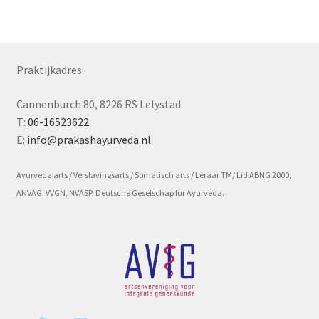
Subme
Voorwaarde en beleid
uitvou
Praktijkadres:
Cannenburch 80, 8226 RS Lelystad
T:
06-16523622
E:
info@prakashayurveda.nl
Ayurveda arts / Verslavingsarts / Somatisch arts / Leraar TM/ Lid ABNG 2000,
ANVAG, VVGN, NVASP, Deutsche Geselschap fur Ayurveda.