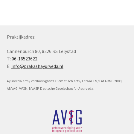
Subme
Voorwaarde en beleid
uitvou
Praktijkadres:
Cannenburch 80, 8226 RS Lelystad
T:
06-16523622
E:
info@prakashayurveda.nl
Ayurveda arts / Verslavingsarts / Somatisch arts / Leraar TM/ Lid ABNG 2000,
ANVAG, VVGN, NVASP, Deutsche Geselschap fur Ayurveda.