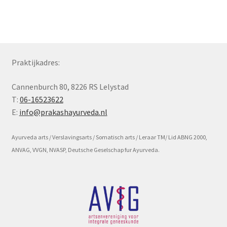
Subme
Voorwaarde en beleid
uitvou
Praktijkadres:
Cannenburch 80, 8226 RS Lelystad
T:
06-16523622
E:
info@prakashayurveda.nl
Ayurveda arts / Verslavingsarts / Somatisch arts / Leraar TM/ Lid ABNG 2000,
ANVAG, VVGN, NVASP, Deutsche Geselschap fur Ayurveda.