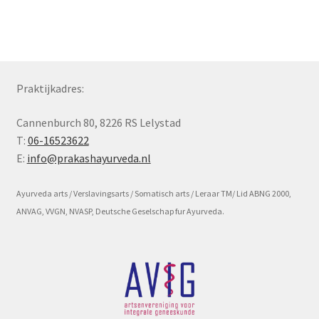
Subme
Voorwaarde en beleid
uitvou
Praktijkadres:
Cannenburch 80, 8226 RS Lelystad
T:
06-16523622
E:
info@prakashayurveda.nl
Ayurveda arts / Verslavingsarts / Somatisch arts / Leraar TM/ Lid ABNG 2000,
ANVAG, VVGN, NVASP, Deutsche Geselschap fur Ayurveda.