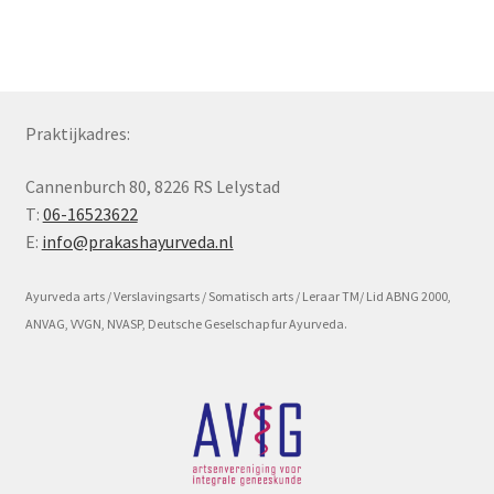
Subme
Voorwaarde en beleid
uitvou
Praktijkadres:
Cannenburch 80, 8226 RS Lelystad
T:
06-16523622
E:
info@prakashayurveda.nl
Ayurveda arts / Verslavingsarts / Somatisch arts / Leraar TM/ Lid ABNG 2000,
ANVAG, VVGN, NVASP, Deutsche Geselschap fur Ayurveda.