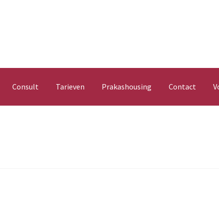
Consult
Tarieven
Prakashousing
Contact
V