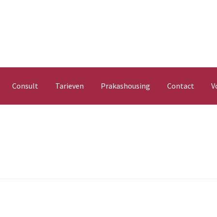
Consult
Tarieven
Prakashousing
Contact
V