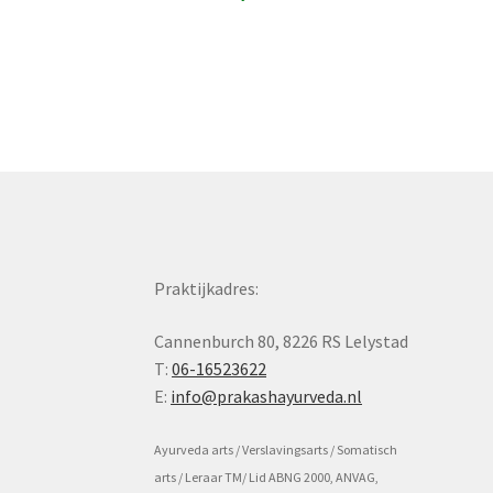
bericht:
navigatie
Praktijkadres:
Cannenburch 80, 8226 RS Lelystad
T:
06-16523622
E:
info@prakashayurveda.nl
Ayurveda arts / Verslavingsarts / Somatisch
arts / Leraar TM/ Lid ABNG 2000, ANVAG,