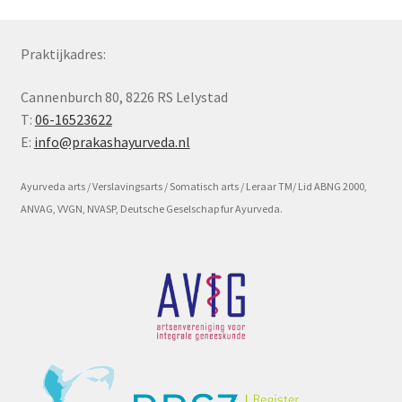
Subme
Voorwaarde en beleid
Praktijkadres:
uitvou
Cannenburch 80, 8226 RS Lelystad
T:
06-16523622
E:
info@prakashayurveda.nl
Ayurveda arts / Verslavingsarts / Somatisch arts / Leraar TM/ Lid ABNG 2000,
ANVAG, VVGN, NVASP, Deutsche Geselschap fur Ayurveda.