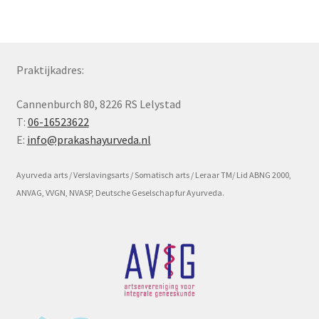
Subme
Voorwaarde en beleid
uitvou
Praktijkadres:
Cannenburch 80, 8226 RS Lelystad
T:
06-16523622
E:
info@prakashayurveda.nl
Ayurveda arts / Verslavingsarts / Somatisch arts / Leraar TM/ Lid ABNG 2000,
ANVAG, VVGN, NVASP, Deutsche Geselschap fur Ayurveda.