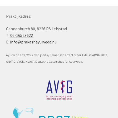
Subme
Voorwaarde en beleid
Praktijkadres:
uitvou
Cannenburch 80, 8226 RS Lelystad
T:
06-16523622
E:
info@prakashayurveda.nl
Ayurveda arts / Verslavingsarts / Somatisch arts / Leraar TM/ Lid ABNG 2000,
ANVAG, VVGN, NVASP, Deutsche Geselschap fur Ayurveda.