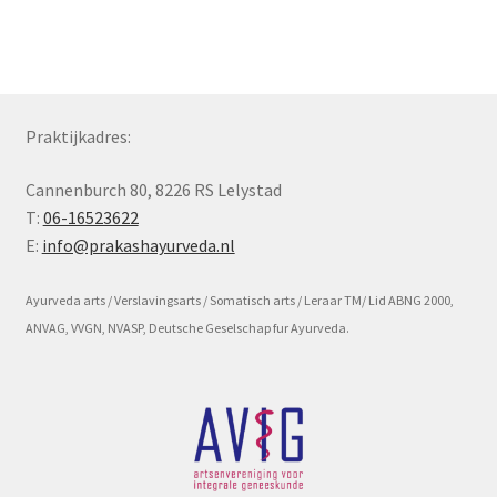
Subme
Voorwaarde en beleid
uitvou
Praktijkadres:
Cannenburch 80, 8226 RS Lelystad
T:
06-16523622
E:
info@prakashayurveda.nl
Ayurveda arts / Verslavingsarts / Somatisch arts / Leraar TM/ Lid ABNG 2000,
ANVAG, VVGN, NVASP, Deutsche Geselschap fur Ayurveda.