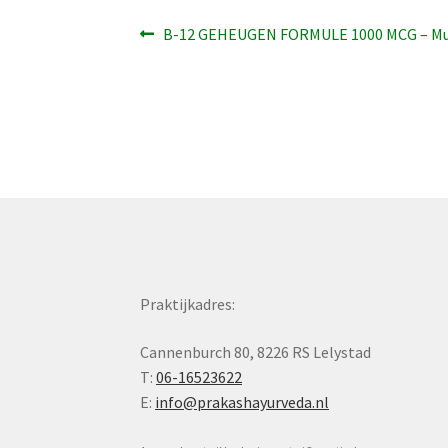
Bericht
Vorig
B-12 GEHEUGEN FORMULE 1000 MCG – Mu
bericht:
navigatie
Praktijkadres:
Cannenburch 80, 8226 RS Lelystad
T:
06-16523622
E:
info@prakashayurveda.nl