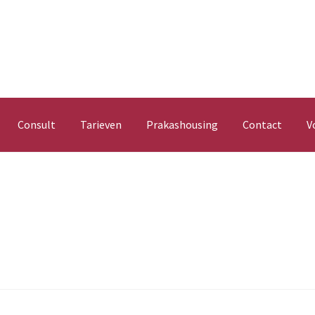
Consult
Tarieven
Prakashousing
Contact
V