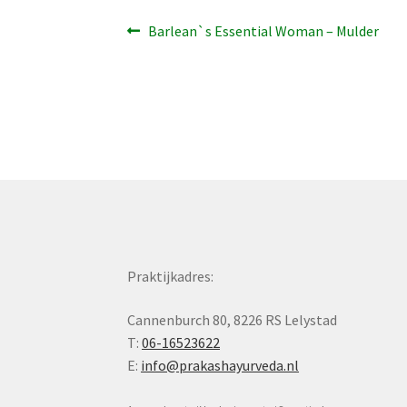
Bericht
Vorig
Barlean`s Essential Woman – Mulder
bericht:
navigatie
Praktijkadres:
Cannenburch 80, 8226 RS Lelystad
T:
06-16523622
E:
info@prakashayurveda.nl