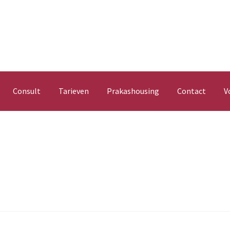
Consult
Tarieven
Prakashousing
Contact
V