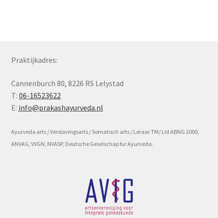
Subme
Voorwaarde en beleid
uitvou
Praktijkadres:
Cannenburch 80, 8226 RS Lelystad
T:
06-16523622
E:
info@prakashayurveda.nl
Ayurveda arts / Verslavingsarts / Somatisch arts / Leraar TM/ Lid ABNG 2000,
ANVAG, VVGN, NVASP, Deutsche Geselschap fur Ayurveda.