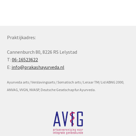
Subme
Voorwaarde en beleid
uitvou
Praktijkadres:
Cannenburch 80, 8226 RS Lelystad
T:
06-16523622
E:
info@prakashayurveda.nl
Ayurveda arts / Verslavingsarts / Somatisch arts / Leraar TM/ Lid ABNG 2000,
ANVAG, VVGN, NVASP, Deutsche Geselschap fur Ayurveda.