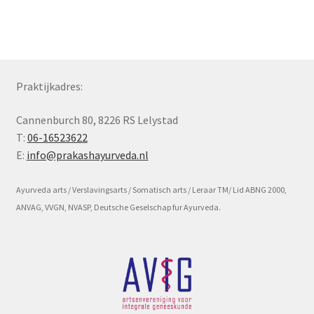
Subme
Voorwaarde en beleid
uitvou
Praktijkadres:
Cannenburch 80, 8226 RS Lelystad
T:
06-16523622
E:
info@prakashayurveda.nl
Ayurveda arts / Verslavingsarts / Somatisch arts / Leraar TM/ Lid ABNG 2000,
ANVAG, VVGN, NVASP, Deutsche Geselschap fur Ayurveda.