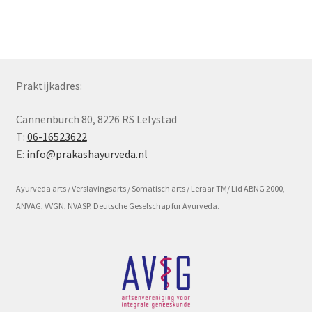
Subme
Voorwaarde en beleid
uitvou
Praktijkadres:
Cannenburch 80, 8226 RS Lelystad
T:
06-16523622
E:
info@prakashayurveda.nl
Ayurveda arts / Verslavingsarts / Somatisch arts / Leraar TM/ Lid ABNG 2000,
ANVAG, VVGN, NVASP, Deutsche Geselschap fur Ayurveda.