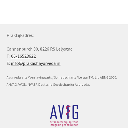
Subme
Voorwaarde en beleid
uitvou
Praktijkadres:
Cannenburch 80, 8226 RS Lelystad
T:
06-16523622
E:
info@prakashayurveda.nl
Ayurveda arts / Verslavingsarts / Somatisch arts / Leraar TM/ Lid ABNG 2000,
ANVAG, VVGN, NVASP, Deutsche Geselschap fur Ayurveda.