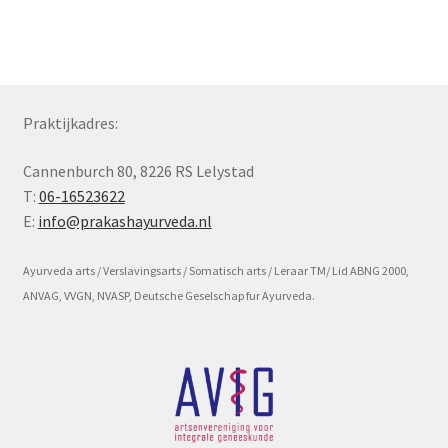
Subme
Voorwaarde en beleid
uitvou
Praktijkadres:
Cannenburch 80, 8226 RS Lelystad
T:
06-16523622
E:
info@prakashayurveda.nl
Ayurveda arts / Verslavingsarts / Somatisch arts / Leraar TM/ Lid ABNG 2000,
ANVAG, VVGN, NVASP, Deutsche Geselschap fur Ayurveda.