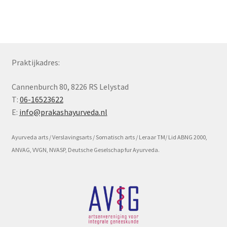
Subme
Voorwaarde en beleid
uitvou
Praktijkadres:
Cannenburch 80, 8226 RS Lelystad
T:
06-16523622
E:
info@prakashayurveda.nl
Ayurveda arts / Verslavingsarts / Somatisch arts / Leraar TM/ Lid ABNG 2000,
ANVAG, VVGN, NVASP, Deutsche Geselschap fur Ayurveda.