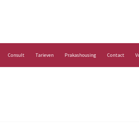
Consult
Tarieven
Prakashousing
Contact
V