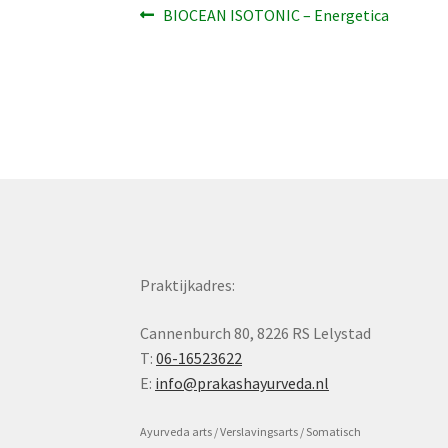
Bericht
Vorig
BIOCEAN ISOTONIC – Energetica
bericht:
navigatie
Praktijkadres:
Cannenburch 80, 8226 RS Lelystad
T:
06-16523622
E:
info@prakashayurveda.nl
Ayurveda arts / Verslavingsarts / Somatisch