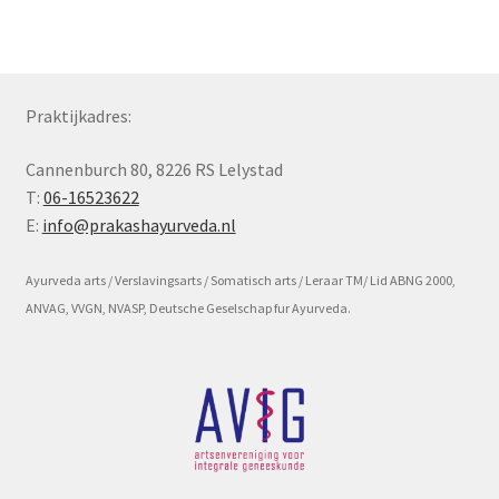
Subme
Voorwaarde en beleid
uitvou
Praktijkadres:
Cannenburch 80, 8226 RS Lelystad
T:
06-16523622
E:
info@prakashayurveda.nl
Ayurveda arts / Verslavingsarts / Somatisch arts / Leraar TM/ Lid ABNG 2000,
ANVAG, VVGN, NVASP, Deutsche Geselschap fur Ayurveda.