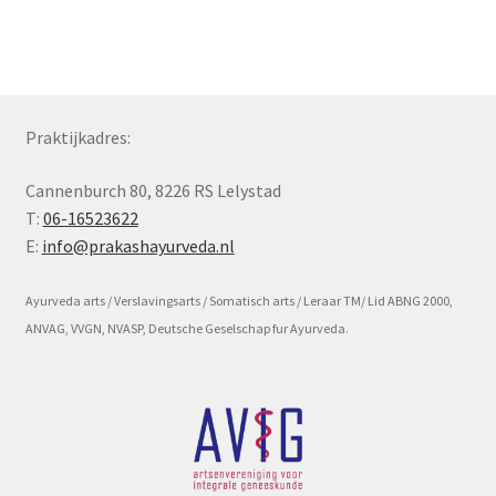
Subme
Voorwaarde en beleid
uitvou
Praktijkadres:
Cannenburch 80, 8226 RS Lelystad
T:
06-16523622
E:
info@prakashayurveda.nl
Ayurveda arts / Verslavingsarts / Somatisch arts / Leraar TM/ Lid ABNG 2000,
ANVAG, VVGN, NVASP, Deutsche Geselschap fur Ayurveda.