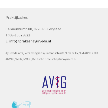
Subme
Voorwaarde en beleid
uitvou
Praktijkadres:
Cannenburch 80, 8226 RS Lelystad
T:
06-16523622
E:
info@prakashayurveda.nl
Ayurveda arts / Verslavingsarts / Somatisch arts / Leraar TM/ Lid ABNG 2000,
ANVAG, VVGN, NVASP, Deutsche Geselschap fur Ayurveda.