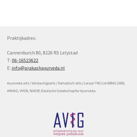
Subme
Voorwaarde en beleid
uitvou
Praktijkadres:
Cannenburch 80, 8226 RS Lelystad
T:
06-16523622
E:
info@prakashayurveda.nl
Ayurveda arts / Verslavingsarts / Somatisch arts / Leraar TM/ Lid ABNG 2000,
ANVAG, VVGN, NVASP, Deutsche Geselschap fur Ayurveda.