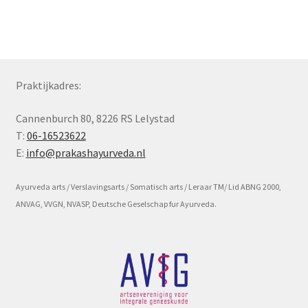
Subme
Voorwaarde en beleid
uitvou
Praktijkadres:
Cannenburch 80, 8226 RS Lelystad
T:
06-16523622
E:
info@prakashayurveda.nl
Ayurveda arts / Verslavingsarts / Somatisch arts / Leraar TM/ Lid ABNG 2000,
ANVAG, VVGN, NVASP, Deutsche Geselschap fur Ayurveda.