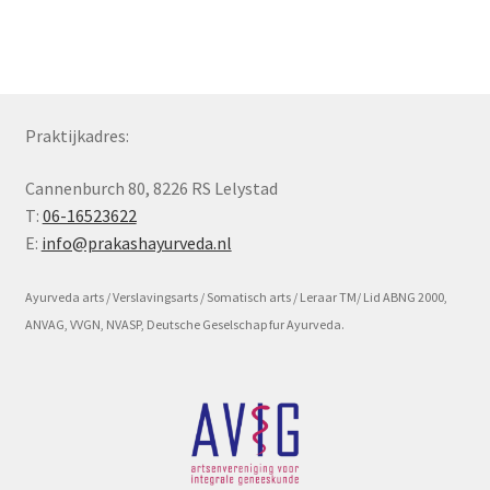
Subme
Voorwaarde en beleid
uitvou
Praktijkadres:
Cannenburch 80, 8226 RS Lelystad
T:
06-16523622
E:
info@prakashayurveda.nl
Ayurveda arts / Verslavingsarts / Somatisch arts / Leraar TM/ Lid ABNG 2000,
ANVAG, VVGN, NVASP, Deutsche Geselschap fur Ayurveda.