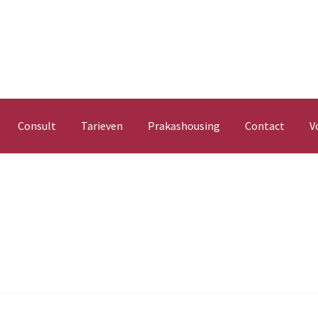
Consult
Tarieven
Prakashousing
Contact
V