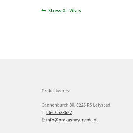
Bericht
Vorig
Stress-X – Vitals
bericht:
navigatie
Praktijkadres:
Cannenburch 80, 8226 RS Lelystad
T:
06-16523622
E:
info@prakashayurveda.nl