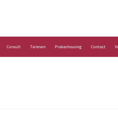
Consult
Tarieven
Prakashousing
Contact
V