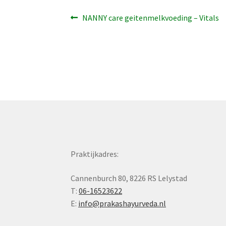
Bericht
Vorig
NANNY care geitenmelkvoeding – Vitals
bericht:
navigatie
Praktijkadres:
Cannenburch 80, 8226 RS Lelystad
T:
06-16523622
E:
info@prakashayurveda.nl