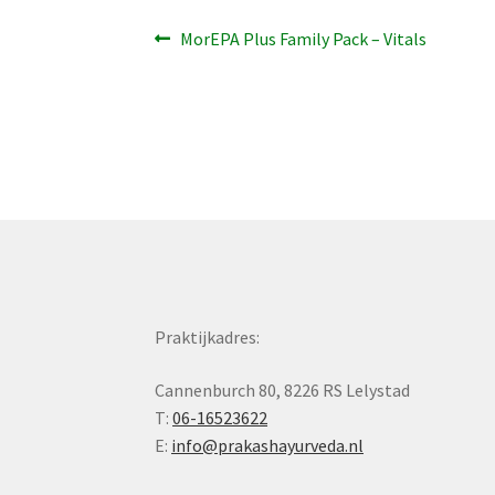
Bericht
Vorig
MorEPA Plus Family Pack – Vitals
bericht:
navigatie
Praktijkadres:
Cannenburch 80, 8226 RS Lelystad
T:
06-16523622
E:
info@prakashayurveda.nl