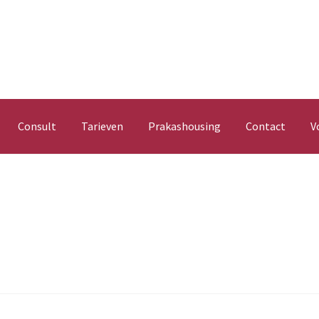
Consult
Tarieven
Prakashousing
Contact
V