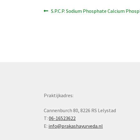
Bericht
Vorig
S.P.C.P. Sodium Phosphate Calcium Phosph
bericht:
navigatie
Praktijkadres:
Cannenburch 80, 8226 RS Lelystad
T:
06-16523622
E:
info@prakashayurveda.nl