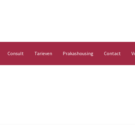
Consult
Tarieven
Prakashousing
Contact
V