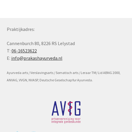
Subme
Voorwaarde en beleid
uitvou
Praktijkadres:
Cannenburch 80, 8226 RS Lelystad
T:
06-16523622
E:
info@prakashayurveda.nl
Ayurveda arts / Verslavingsarts / Somatisch arts / Leraar TM/ Lid ABNG 2000,
ANVAG, VVGN, NVASP, Deutsche Geselschap fur Ayurveda.